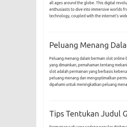
all ages around the globe. This digital revo
enthusiasts to dive into immersive worlds f
technology, coupled with the internet’s w
Peluang Menang Dala
Peluang menang dalam bermain slot online b
yang dimainkan, pemahaman tentang mekanis
slot adalah permainan yang berbasis keber
peluang menang dan mengoptimalkan permain
dipahami untuk meningkatkan peluang me
Tips Tentukan Judul 