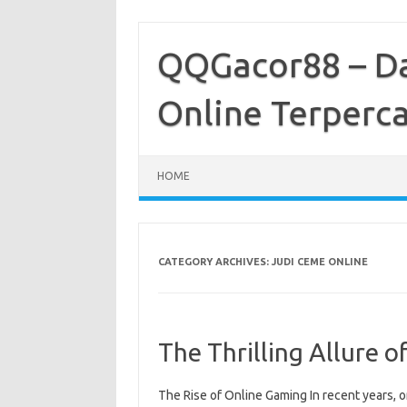
Skip
to
content
QQGacor88 – Daf
Online Terperc
HOME
CATEGORY ARCHIVES:
JUDI CEME ONLINE
The Thrilling Allure 
The Rise of Online Gaming In recent years, o