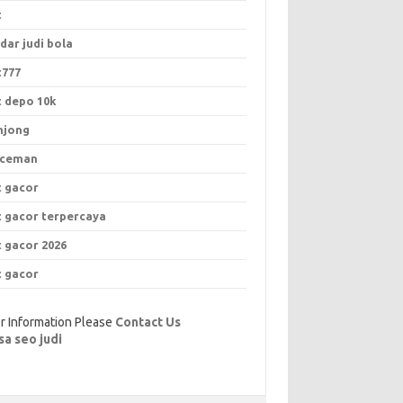
t
dar judi bola
t777
t depo 10k
hjong
aceman
t gacor
t gacor terpercaya
t gacor 2026
t gacor
r Information Please
Contact Us
sa seo judi