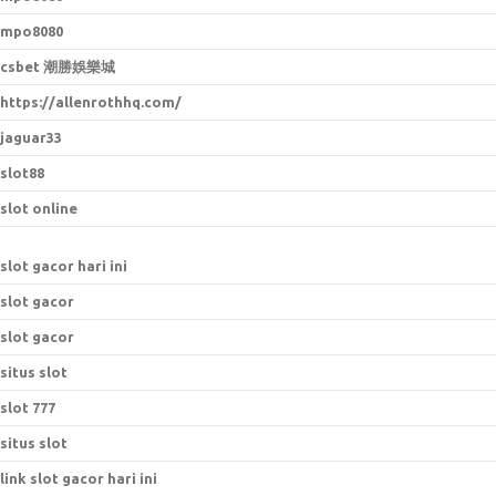
mpo8080
csbet 潮勝娛樂城
https://allenrothhq.com/
jaguar33
slot88
slot online
slot gacor hari ini
slot gacor
slot gacor
situs slot
slot 777
situs slot
link slot gacor hari ini