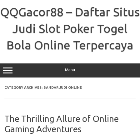
Skip
to
QQGacor88 – Daftar Situs
content
Judi Slot Poker Togel
Bola Online Terpercaya
Menu
CATEGORY ARCHIVES:
BANDAR JUDI ONLINE
The Thrilling Allure of Online
Gaming Adventures