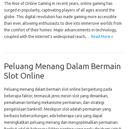
The Rise of Online Gaming In recent years, online gaming has
surged in popularity, captivating players of all ages around the
globe. This digital revolution has made gaming more accessible
than ever, allowing enthusiasts to dive into immersive worlds from
the comfort of their homes. Major advancements in technology,
coupled with the internet’s widespread reach,…
Read More »
Peluang Menang Dalam Bermain
Slot Online
Peluang menang dalam bermain slot online bergantung pada
beberapa faktor, termasuk jenis mesin slot yang dimainkan,
pemahaman tentang mekanisme permainan, dan strategi
pengelolaan bankroll. Meskipun slot adalah permainan yang
berbasis keberuntungan, ada beberapa cara yang dapat
meningkatkan peluang menang dan mengoptimalkan permainan.