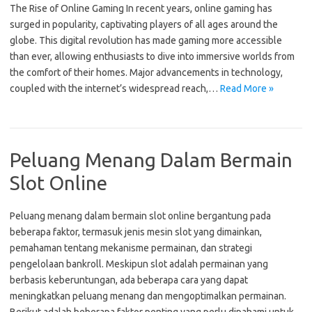
The Rise of Online Gaming In recent years, online gaming has
surged in popularity, captivating players of all ages around the
globe. This digital revolution has made gaming more accessible
than ever, allowing enthusiasts to dive into immersive worlds from
the comfort of their homes. Major advancements in technology,
coupled with the internet’s widespread reach,…
Read More »
Peluang Menang Dalam Bermain
Slot Online
Peluang menang dalam bermain slot online bergantung pada
beberapa faktor, termasuk jenis mesin slot yang dimainkan,
pemahaman tentang mekanisme permainan, dan strategi
pengelolaan bankroll. Meskipun slot adalah permainan yang
berbasis keberuntungan, ada beberapa cara yang dapat
meningkatkan peluang menang dan mengoptimalkan permainan.