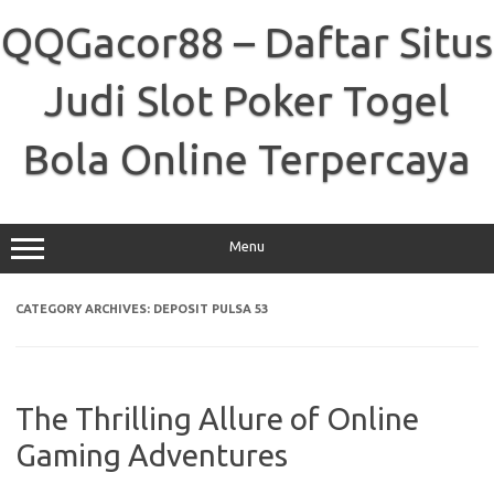
Skip
to
QQGacor88 – Daftar Situs
content
Judi Slot Poker Togel
Bola Online Terpercaya
Menu
CATEGORY ARCHIVES:
DEPOSIT PULSA 53
The Thrilling Allure of Online
Gaming Adventures