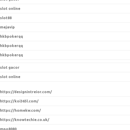
slot online
slot88
mejavip
hkbpokerqq
hkbpokerqq
hkbpokerqq
slot gacor
slot online
https://designintreior.com/
https://koi365l.com/
https://homekw.com/
https://knowtechie.co.uk/
mpo8080