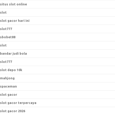
situs slot online
slot
slot gacor hari ini
slot777
sbobet88
slot
bandar judi bola
slot777
slot depo 10k
mahjong
spaceman
slot gacor
slot gacor terpercaya
slot gacor 2026