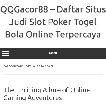
Skip
to
QQGacor88 – Daftar Situs
content
Judi Slot Poker Togel
Bola Online Terpercaya
Menu
CATEGORY ARCHIVES:
AURORA POKER
The Thrilling Allure of Online
Gaming Adventures