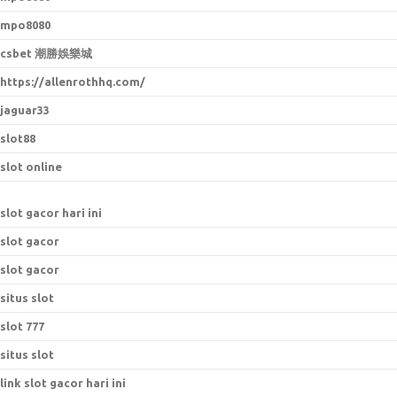
mpo8080
csbet 潮勝娛樂城
https://allenrothhq.com/
jaguar33
slot88
slot online
slot gacor hari ini
slot gacor
slot gacor
situs slot
slot 777
situs slot
link slot gacor hari ini