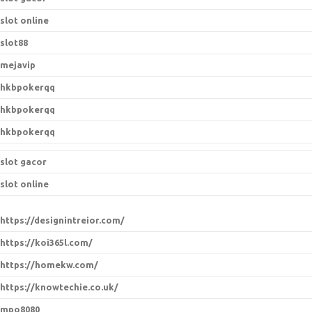
slot online
slot88
mejavip
hkbpokerqq
hkbpokerqq
hkbpokerqq
slot gacor
slot online
https://designintreior.com/
https://koi365l.com/
https://homekw.com/
https://knowtechie.co.uk/
mpo8080