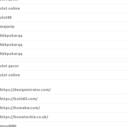
slot online
slot88
mejavip
hkbpokerqq
hkbpokerqq
hkbpokerqq
slot gacor
slot online
https://designintreior.com/
https://koi365l.com/
https://homekw.com/
https://knowtechie.co.uk/
mpo8080