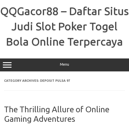
Skip
to
QQGacor88 – Daftar Situs
content
Judi Slot Poker Togel
Bola Online Terpercaya
Menu
CATEGORY ARCHIVES:
DEPOSIT PULSA 97
The Thrilling Allure of Online
Gaming Adventures