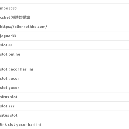
mpo8080
csbet 潮勝娛樂城
https://allenrothhq.com/
jaguar33
slot88
slot online
slot gacor hari ini
slot gacor
slot gacor
situs slot
slot 777
situs slot
link slot gacor hari ini