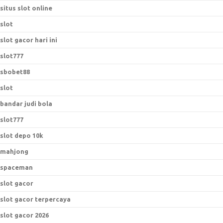
situs slot online
slot
slot gacor hari ini
slot777
sbobet88
slot
bandar judi bola
slot777
slot depo 10k
mahjong
spaceman
slot gacor
slot gacor terpercaya
slot gacor 2026