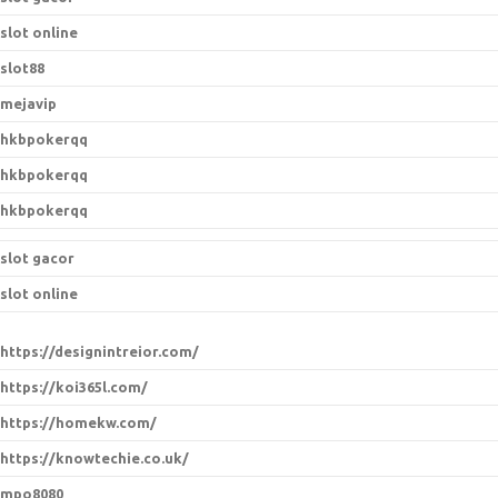
slot online
slot88
mejavip
hkbpokerqq
hkbpokerqq
hkbpokerqq
slot gacor
slot online
https://designintreior.com/
https://koi365l.com/
https://homekw.com/
https://knowtechie.co.uk/
mpo8080