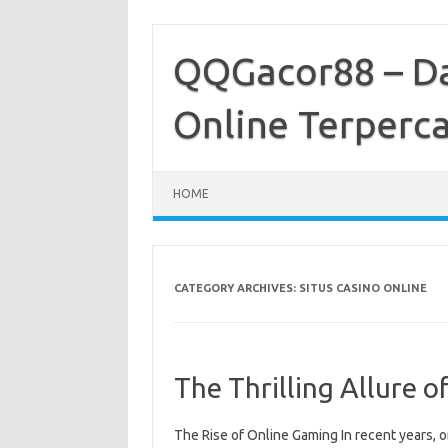
Skip
to
content
QQGacor88 – Daf
Online Terperc
HOME
CATEGORY ARCHIVES:
SITUS CASINO ONLINE
The Thrilling Allure 
The Rise of Online Gaming In recent years, o