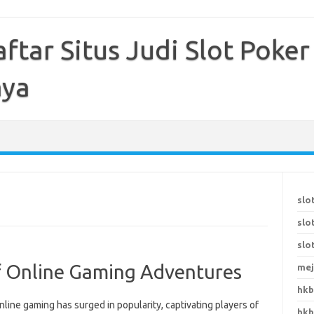
tar Situs Judi Slot Poker
aya
slo
slo
slo
of Online Gaming Adventures
mej
hk
nline gaming has surged in popularity, captivating players of
hk