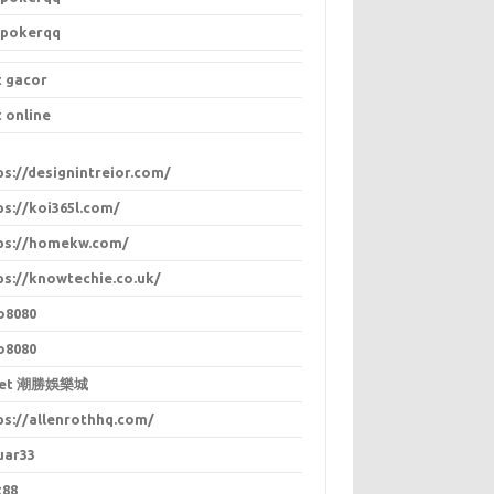
bpokerqq
t gacor
t online
ps://designintreior.com/
ps://koi365l.com/
ps://homekw.com/
ps://knowtechie.co.uk/
o8080
o8080
bet 潮勝娛樂城
ps://allenrothhq.com/
uar33
t88