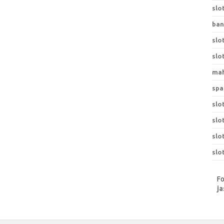
slo
ban
slo
slo
ma
sp
slo
slo
slo
slo
Fo
ja