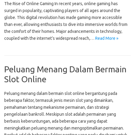
The Rise of Online Gaming In recent years, online gaming has
surged in popularity, captivating players of all ages around the
globe. This digital revolution has made gaming more accessible
than ever, allowing enthusiasts to dive into immersive worlds from
the comfort of their homes. Major advancements in technology,
coupled with the internet’s widespread reach,…
Read More »
Peluang Menang Dalam Bermain
Slot Online
Peluang menang dalam bermain slot online bergantung pada
beberapa faktor, termasuk jenis mesin slot yang dimainkan,
pemahaman tentang mekanisme permainan, dan strategi
pengelolaan bankroll. Meskipun slot adalah permainan yang
berbasis keberuntungan, ada beberapa cara yang dapat
meningkatkan peluang menang dan mengoptimalkan permainan.