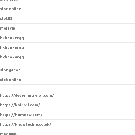
slot online
slot88
mejavip
hkbpokerqq
hkbpokerqq
hkbpokerqq
slot gacor
slot online
https://designintreior.com/
https://koi365l.com/
https://homekw.com/
https://knowtechie.co.uk/
mpo8080