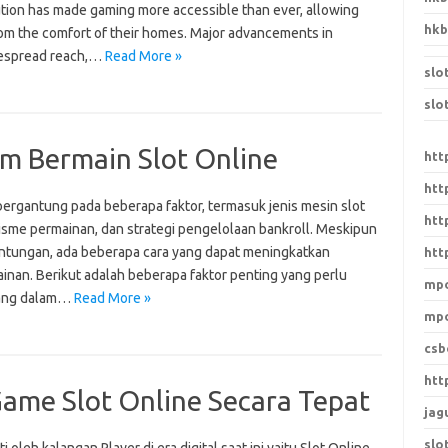
lution has made gaming more accessible than ever, allowing
hk
rom the comfort of their homes. Major advancements in
idespread reach,…
Read More »
slo
slo
m Bermain Slot Online
htt
htt
ergantung pada beberapa faktor, termasuk jenis mesin slot
htt
me permainan, dan strategi pengelolaan bankroll. Meskipun
untungan, ada beberapa cara yang dapat meningkatkan
htt
an. Berikut adalah beberapa faktor penting yang perlu
mp
nang dalam…
Read More »
mp
cs
htt
Game Slot Online Secara Tepat
jag
slo