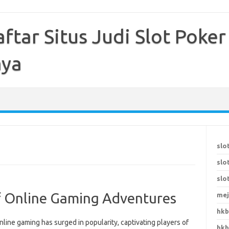
tar Situs Judi Slot Poker
aya
slo
slo
slo
of Online Gaming Adventures
mej
hk
nline gaming has surged in popularity, captivating players of
hk