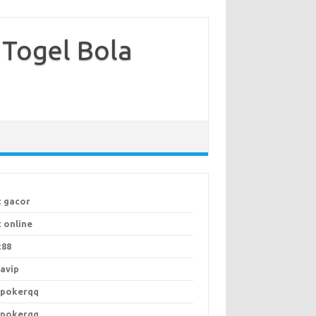
 Togel Bola
t gacor
t online
t88
avip
bpokerqq
bpokerqq