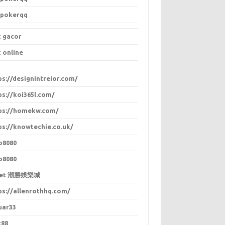
bpokerqq
t gacor
t online
ps://designintreior.com/
ps://koi365l.com/
ps://homekw.com/
ps://knowtechie.co.uk/
o8080
o8080
bet 潮勝娛樂城
ps://allenrothhq.com/
uar33
t88