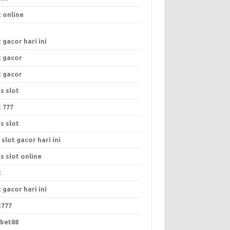
t online
t gacor hari ini
t gacor
t gacor
us slot
t 777
us slot
k slot gacor hari ini
us slot online
t
t gacor hari ini
t777
bet88