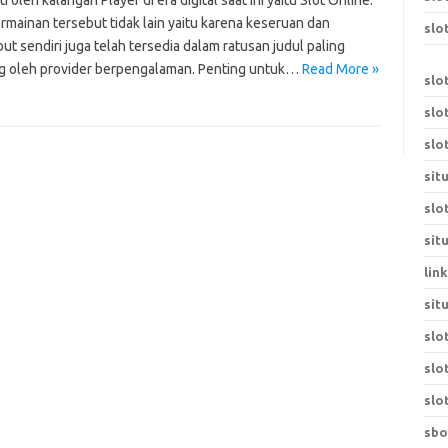
oleh kalangan Player di era digital saat ini yaitu Slot Online.
mainan tersebut tidak lain yaitu karena keseruan dan
slo
t sendiri juga telah tersedia dalam ratusan judul paling
g oleh provider berpengalaman. Penting untuk…
Read More »
slo
slo
slo
sit
slo
sit
lin
sit
slo
slo
slo
sbo