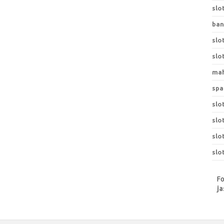
slo
ban
slo
slo
ma
sp
slo
slo
slo
slo
Fo
ja