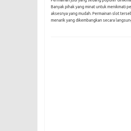
Permainan judi yang sedang populer dinikmati 
Banyak pihak yang minat untuk menikmati per
aksesnya yang mudah. Permainan slot tersebu
menarik yang dikembangkan secara langsun