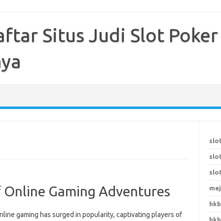
tar Situs Judi Slot Poker
aya
slo
slo
slo
of Online Gaming Adventures
mej
hk
nline gaming has surged in popularity, captivating players of
hk