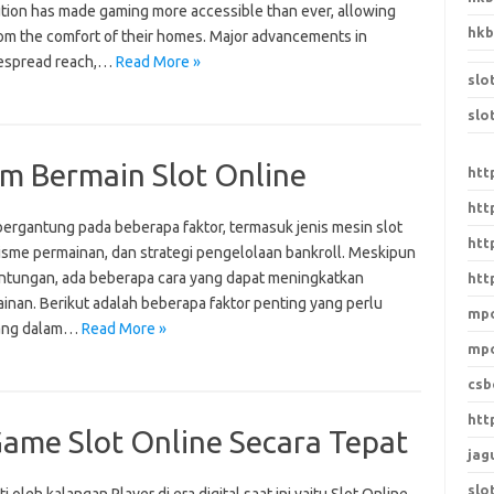
lution has made gaming more accessible than ever, allowing
hk
rom the comfort of their homes. Major advancements in
idespread reach,…
Read More »
slo
slo
m Bermain Slot Online
htt
htt
ergantung pada beberapa faktor, termasuk jenis mesin slot
htt
me permainan, dan strategi pengelolaan bankroll. Meskipun
untungan, ada beberapa cara yang dapat meningkatkan
htt
an. Berikut adalah beberapa faktor penting yang perlu
mp
nang dalam…
Read More »
mp
cs
htt
Game Slot Online Secara Tepat
jag
slo