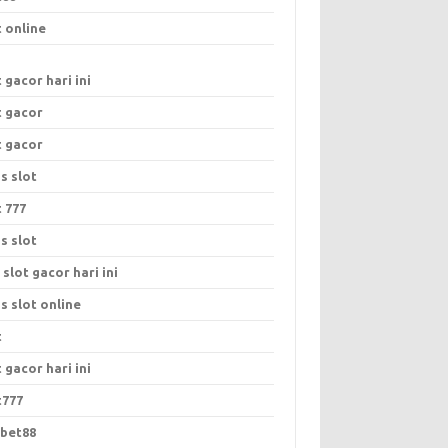
t online
t gacor hari ini
t gacor
t gacor
us slot
t 777
us slot
k slot gacor hari ini
us slot online
t
t gacor hari ini
t777
bet88