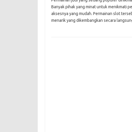
Permainan judi yang sedang populer dinikmati 
Banyak pihak yang minat untuk menikmati per
aksesnya yang mudah. Permainan slot tersebu
menarik yang dikembangkan secara langsun