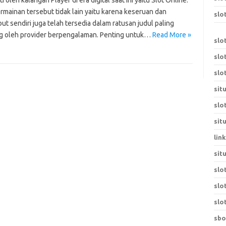
oleh kalangan Player di era digital saat ini yaitu Slot Online.
mainan tersebut tidak lain yaitu karena keseruan dan
slo
t sendiri juga telah tersedia dalam ratusan judul paling
g oleh provider berpengalaman. Penting untuk…
Read More »
slo
slo
slo
sit
slo
sit
lin
sit
slo
slo
slo
sbo