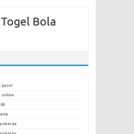
 Togel Bola
t gacor
t online
t88
avip
bpokerqq
bpokerqq