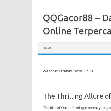
Skip
to
content
QQGacor88 – Daf
Online Terperc
HOME
CATEGORY ARCHIVES:
SITUS JUDI 21
The Thrilling Allure 
The Rise of Online Gaming In recent years, o