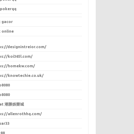
bpokerqq
t gacor
t online
ps://designintreior.com/
ps://koi365l.com/
ps://homekw.com/
ps://knowtechie.co.uk/
o8080
o8080
bet 潮勝娛樂城
ps://allenrothhq.com/
uar33
t88