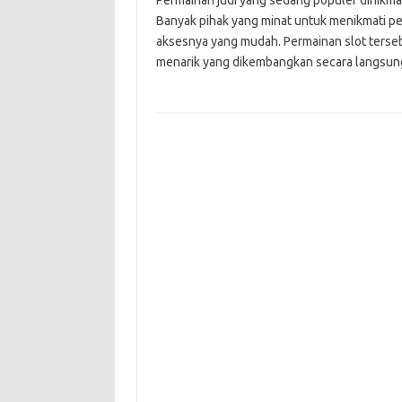
Permainan judi yang sedang populer dinikmati 
Banyak pihak yang minat untuk menikmati per
aksesnya yang mudah. Permainan slot tersebu
menarik yang dikembangkan secara langsun