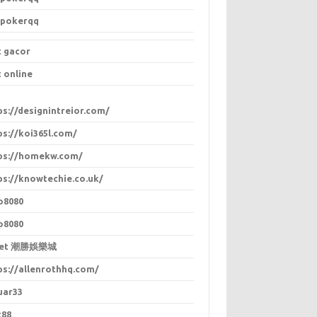
bpokerqq
t gacor
t online
ps://designintreior.com/
ps://koi365l.com/
ps://homekw.com/
ps://knowtechie.co.uk/
o8080
o8080
bet 潮勝娛樂城
ps://allenrothhq.com/
uar33
t88