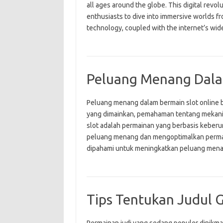
all ages around the globe. This digital revo
enthusiasts to dive into immersive worlds f
technology, coupled with the internet’s w
Peluang Menang Dala
Peluang menang dalam bermain slot online b
yang dimainkan, pemahaman tentang mekanis
slot adalah permainan yang berbasis keber
peluang menang dan mengoptimalkan permain
dipahami untuk meningkatkan peluang me
Tips Tentukan Judul 