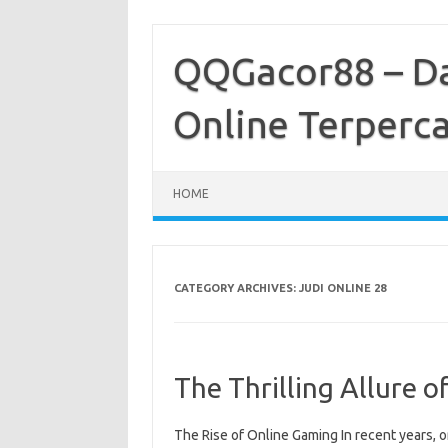
Skip
to
content
QQGacor88 – Daf
Online Terperc
HOME
CATEGORY ARCHIVES:
JUDI ONLINE 28
The Thrilling Allure 
The Rise of Online Gaming In recent years, o