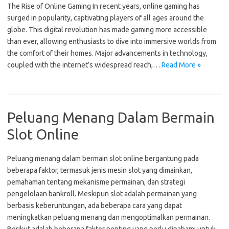
The Rise of Online Gaming In recent years, online gaming has
surged in popularity, captivating players of all ages around the
globe. This digital revolution has made gaming more accessible
than ever, allowing enthusiasts to dive into immersive worlds from
the comfort of their homes. Major advancements in technology,
coupled with the internet’s widespread reach,…
Read More »
Peluang Menang Dalam Bermain
Slot Online
Peluang menang dalam bermain slot online bergantung pada
beberapa faktor, termasuk jenis mesin slot yang dimainkan,
pemahaman tentang mekanisme permainan, dan strategi
pengelolaan bankroll. Meskipun slot adalah permainan yang
berbasis keberuntungan, ada beberapa cara yang dapat
meningkatkan peluang menang dan mengoptimalkan permainan.