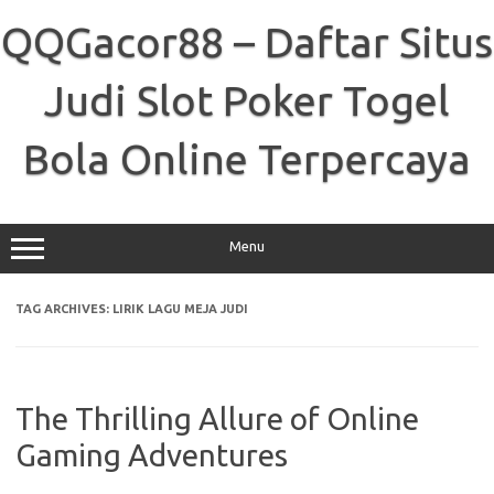
Skip
to
QQGacor88 – Daftar Situs
content
Judi Slot Poker Togel
Bola Online Terpercaya
Menu
TAG ARCHIVES:
LIRIK LAGU MEJA JUDI
The Thrilling Allure of Online
Gaming Adventures