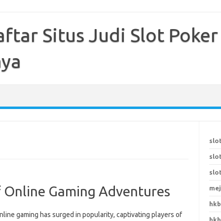
tar Situs Judi Slot Poker
aya
slo
slo
slo
of Online Gaming Adventures
mej
hk
nline gaming has surged in popularity, captivating players of
hk