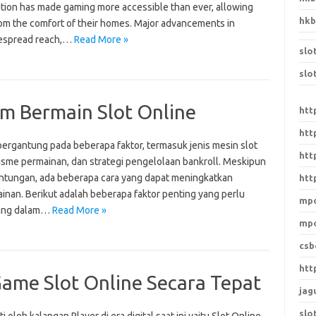
lution has made gaming more accessible than ever, allowing
hk
rom the comfort of their homes. Major advancements in
idespread reach,…
Read More »
slo
slo
m Bermain Slot Online
htt
htt
ergantung pada beberapa faktor, termasuk jenis mesin slot
htt
me permainan, dan strategi pengelolaan bankroll. Meskipun
untungan, ada beberapa cara yang dapat meningkatkan
htt
an. Berikut adalah beberapa faktor penting yang perlu
mp
nang dalam…
Read More »
mp
cs
htt
Game Slot Online Secara Tepat
jag
slo