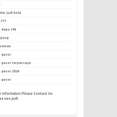
t
dar judi bola
t777
t depo 10k
hjong
aceman
t gacor
t gacor terpercaya
t gacor 2026
t gacor
r Information Please
Contact Us
sa seo judi