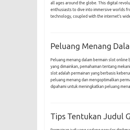
all ages around the globe. This digital revo
enthusiasts to dive into immersive worlds f
technology, coupled with the internet’s w
Peluang Menang Dala
Peluang menang dalam bermain slot online b
yang dimainkan, pemahaman tentang mekanis
slot adalah permainan yang berbasis keber
peluang menang dan mengoptimalkan permain
dipahami untuk meningkatkan peluang me
Tips Tentukan Judul 