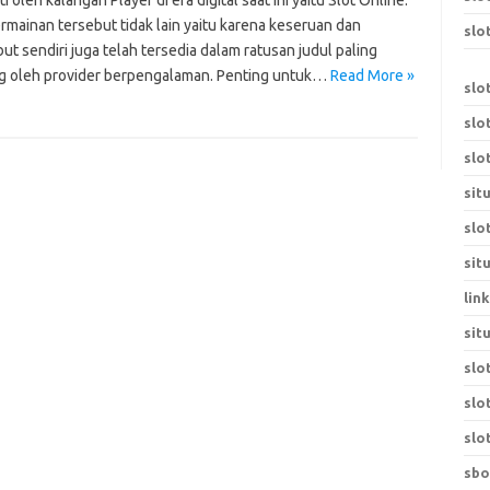
oleh kalangan Player di era digital saat ini yaitu Slot Online.
mainan tersebut tidak lain yaitu karena keseruan dan
slo
t sendiri juga telah tersedia dalam ratusan judul paling
g oleh provider berpengalaman. Penting untuk…
Read More »
slo
slo
slo
sit
slo
sit
lin
sit
slo
slo
slo
sbo