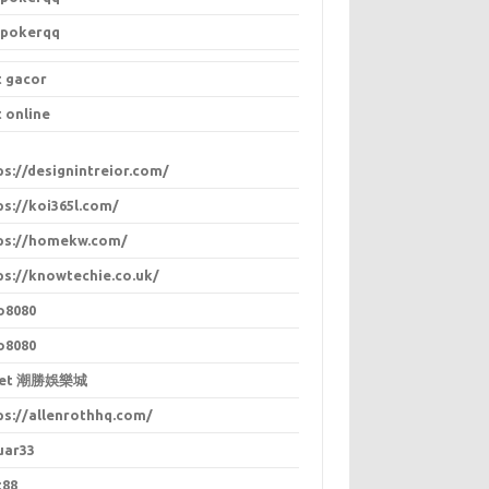
bpokerqq
t gacor
t online
ps://designintreior.com/
ps://koi365l.com/
ps://homekw.com/
ps://knowtechie.co.uk/
o8080
o8080
bet 潮勝娛樂城
ps://allenrothhq.com/
uar33
t88