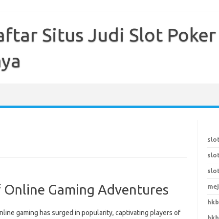
tar Situs Judi Slot Poker
aya
slo
slo
slo
of Online Gaming Adventures
mej
hk
nline gaming has surged in popularity, captivating players of
hk