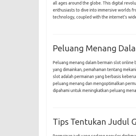
all ages around the globe. This digital revo
enthusiasts to dive into immersive worlds f
technology, coupled with the internet’s w
Peluang Menang Dala
Peluang menang dalam bermain slot online b
yang dimainkan, pemahaman tentang mekanis
slot adalah permainan yang berbasis keber
peluang menang dan mengoptimalkan permain
dipahami untuk meningkatkan peluang me
Tips Tentukan Judul 