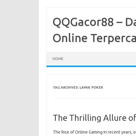
Skip
to
content
QQGacor88 – Daf
Online Terperc
HOME
TAG ARCHIVES:
LAPAK POKER
The Thrilling Allure 
The Rise of Online Gaming In recent years, o