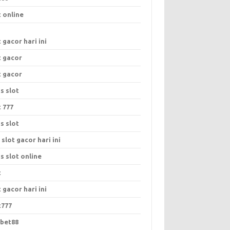
t online
t gacor hari ini
t gacor
t gacor
us slot
t 777
us slot
k slot gacor hari ini
us slot online
t
t gacor hari ini
t777
bet88