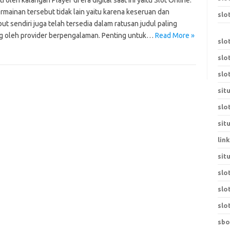
oleh kalangan Player di era digital saat ini yaitu Slot Online.
mainan tersebut tidak lain yaitu karena keseruan dan
slo
t sendiri juga telah tersedia dalam ratusan judul paling
g oleh provider berpengalaman. Penting untuk…
Read More »
slo
slo
slo
sit
slo
sit
lin
sit
slo
slo
slo
sbo