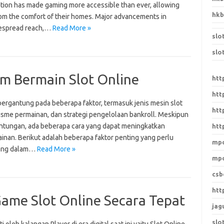
lution has made gaming more accessible than ever, allowing
hk
rom the comfort of their homes. Major advancements in
idespread reach,…
Read More »
slo
slo
m Bermain Slot Online
htt
htt
ergantung pada beberapa faktor, termasuk jenis mesin slot
htt
me permainan, dan strategi pengelolaan bankroll. Meskipun
untungan, ada beberapa cara yang dapat meningkatkan
htt
an. Berikut adalah beberapa faktor penting yang perlu
mp
nang dalam…
Read More »
mp
cs
htt
Game Slot Online Secara Tepat
jag
slo