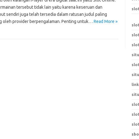
oleh kalangan Player di era digital saat ini yaitu Slot Online.
mainan tersebut tidak lain yaitu karena keseruan dan
slo
t sendiri juga telah tersedia dalam ratusan judul paling
g oleh provider berpengalaman. Penting untuk…
Read More »
slo
slo
slo
sit
slo
sit
lin
sit
slo
slo
slo
sbo