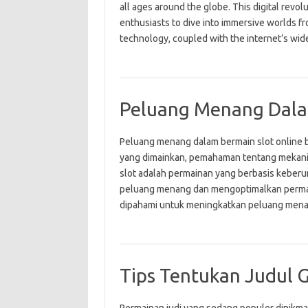
all ages around the globe. This digital revo
enthusiasts to dive into immersive worlds f
technology, coupled with the internet’s w
Peluang Menang Dala
Peluang menang dalam bermain slot online b
yang dimainkan, pemahaman tentang mekanis
slot adalah permainan yang berbasis keber
peluang menang dan mengoptimalkan permain
dipahami untuk meningkatkan peluang me
Tips Tentukan Judul 