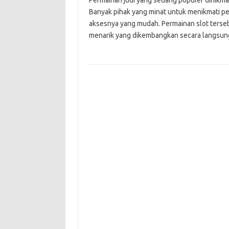
Permainan judi yang sedang populer dinikmati 
Banyak pihak yang minat untuk menikmati per
aksesnya yang mudah. Permainan slot tersebu
menarik yang dikembangkan secara langsun