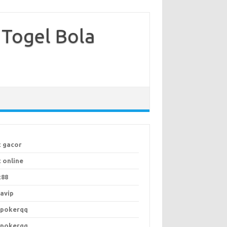
 Togel Bola
t gacor
t online
t88
avip
bpokerqq
bpokerqq